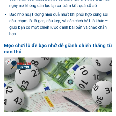
ngày mà không cần lục lại cả trăm kết quả xổ số.
Bạc nhớ hoạt động hiệu quả nhất khi phối hợp cùng soi
cầu, chạm lô, lô gan, cầu kẹp, và các cách bắt lô khác –
giúp bạn có một chiến lược đánh bài bản và chắc chắn
hơn.
Mẹo chơi lô đề bạc nhớ dễ giành chiến thắng từ
cao thủ