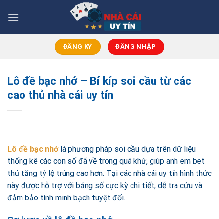
Chuyển
đến
nội
dung
ĐĂNG KÝ
ĐĂNG NHẬP
Lô đề bạc nhớ – Bí kíp soi cầu từ các
cao thủ nhà cái uy tín
Lô đề bạc nhớ
là phương pháp soi cầu dựa trên dữ liệu
thống kê các con số đã về trong quá khứ, giúp anh em bet
thủ tăng tỷ lệ trúng cao hơn. Tại các nhà cái uy tín hình thức
này được hỗ trợ với bảng số cực kỳ chi tiết, dễ tra cứu và
đảm bảo tính minh bạch tuyệt đối.