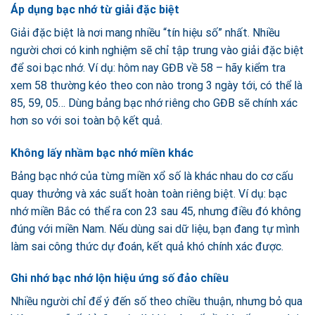
Áp dụng bạc nhớ từ giải đặc biệt
Giải đặc biệt là nơi mang nhiều “tín hiệu số” nhất. Nhiều
người chơi có kinh nghiệm sẽ chỉ tập trung vào giải đặc biệt
để soi bạc nhớ. Ví dụ: hôm nay GĐB về 58 – hãy kiểm tra
xem 58 thường kéo theo con nào trong 3 ngày tới, có thể là
85, 59, 05… Dùng bảng bạc nhớ riêng cho GĐB sẽ chính xác
hơn so với soi toàn bộ kết quả.
Không lấy nhầm bạc nhớ miền khác
Bảng bạc nhớ của từng miền xổ số là khác nhau do cơ cấu
quay thưởng và xác suất hoàn toàn riêng biệt. Ví dụ: bạc
nhớ miền Bắc có thể ra con 23 sau 45, nhưng điều đó không
đúng với miền Nam. Nếu dùng sai dữ liệu, bạn đang tự mình
làm sai công thức dự đoán, kết quả khó chính xác được.
Ghi nhớ bạc nhớ lộn hiệu ứng số đảo chiều
Nhiều người chỉ để ý đến số theo chiều thuận, nhưng bỏ qua