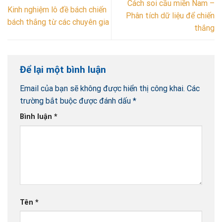
Cách soi cầu miền Nam –
Kinh nghiệm lô đề bách chiến
Phân tích dữ liệu để chiến
bách thắng từ các chuyên gia
thắng
Để lại một bình luận
Email của bạn sẽ không được hiển thị công khai.
Các
trường bắt buộc được đánh dấu
*
Bình luận
*
Tên
*