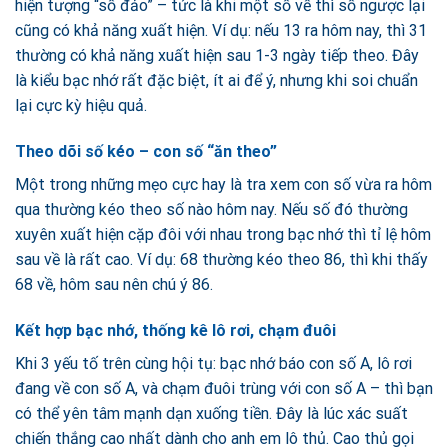
hiện tượng “số đảo” – tức là khi một số về thì số ngược lại
cũng có khả năng xuất hiện. Ví dụ: nếu 13 ra hôm nay, thì 31
thường có khả năng xuất hiện sau 1-3 ngày tiếp theo. Đây
là kiểu bạc nhớ rất đặc biệt, ít ai để ý, nhưng khi soi chuẩn
lại cực kỳ hiệu quả.
Theo dõi số kéo – con số “ăn theo”
Một trong những mẹo cực hay là tra xem con số vừa ra hôm
qua thường kéo theo số nào hôm nay. Nếu số đó thường
xuyên xuất hiện cặp đôi với nhau trong bạc nhớ thì tỉ lệ hôm
sau về là rất cao. Ví dụ: 68 thường kéo theo 86, thì khi thấy
68 về, hôm sau nên chú ý 86.
Kết hợp bạc nhớ, thống kê lô rơi, chạm đuôi
Khi 3 yếu tố trên cùng hội tụ: bạc nhớ báo con số A, lô rơi
đang về con số A, và chạm đuôi trùng với con số A – thì bạn
có thể yên tâm mạnh dạn xuống tiền. Đây là lúc xác suất
chiến thắng cao nhất dành cho anh em lô thủ. Cao thủ gọi